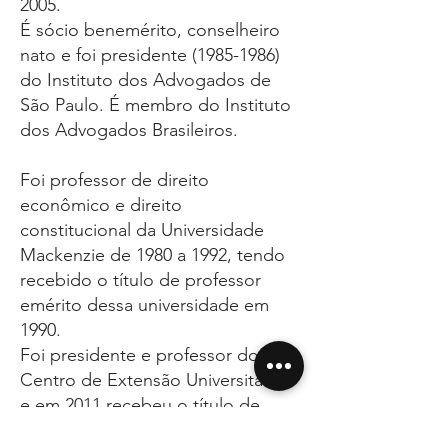
2005.
É sócio benemérito, conselheiro
nato e foi presidente
(1985-1986)
do Instituto dos Advogados de
São Paulo. É membro do
Instituto
dos Advogados Brasileiros
.
Foi
professor
de
direito
econômico
e
direito
constitucional
da
Universidade
Mackenzie
de 1980 a 1992, tendo
recebido o título de
professor
emérito
dessa universidade em
1990.
Foi presidente e professor do
Centro de Extensão Universitária
e em 2011 recebeu o título de
doutor honoris causa
pela