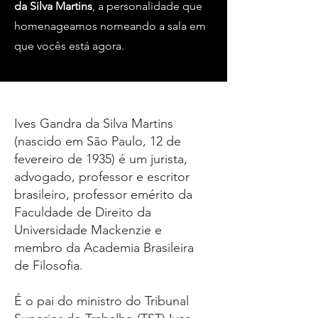
da Silva Martins
, a personalidade que
homenageamos nomeando a sala em
que vocês está agora.
Ives Gandra da Silva Martins
(nascido em
São Paulo
,
12 de
fevereiro
de
1935
) é um
jurista
,
advogado
,
professor
e
escritor
brasileiro
,
professor emérito
da
Faculdade de Direito
da
Universidade Mackenzie
e
membro da
Academia Brasileira
de Filosofia
.
É o pai do ministro do
Tribunal